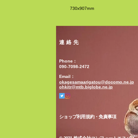
730x907mm
連絡先
Phone：
090-7098-2472
Email：
okagesamaarigatou@docomo.ne.jp
ohkitr@mtb.biglobe.ne.jp
ショップ利用規約・免責事項