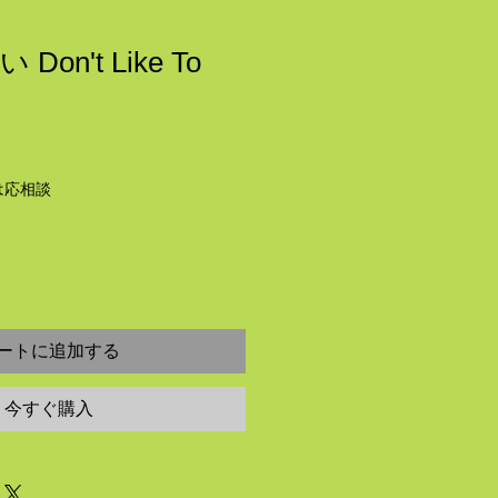
on't Like To
は応相談
ートに追加する
今すぐ購入