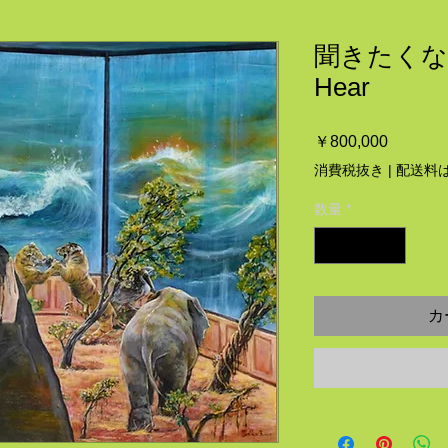
聞きたくない D
Hear
価
￥800,000
格
消費税抜き
|
配送料
数量
*
カ