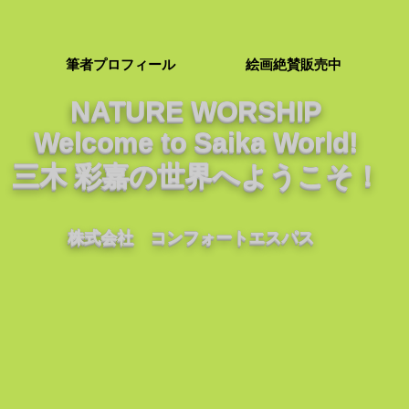
筆者プロフィール
絵画絶賛販売中
NATURE WORSHIP
Welcome t
o Saika World!
三木 彩嘉の世界へようこそ！
株式会社 コンフォートエスパス